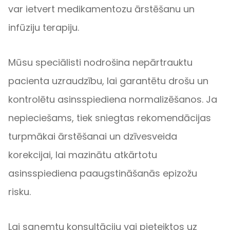
var ietvert medikamentozu ārstēšanu un
infūziju terapiju.
Mūsu speciālisti nodrošina nepārtrauktu
pacienta uzraudzību, lai garantētu drošu un
kontrolētu asinsspiediena normalizēšanos. Ja
nepieciešams, tiek sniegtas rekomendācijas
turpmākai ārstēšanai un dzīvesveida
korekcijai, lai mazinātu atkārtotu
asinsspiediena paaugstināšanās epizožu
risku.
Lai saņemtu konsultāciju vai pieteiktos uz