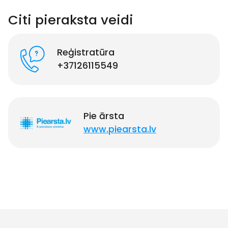
Citi pieraksta veidi
Reģistratūra
+37126115549
Pie ārsta
www.piearsta.lv