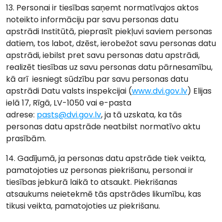
13. Personai ir tiesības saņemt normatīvajos aktos
noteikto informāciju par savu personas datu
apstrādi Institūtā, pieprasīt piekļuvi saviem personas
datiem, tos labot, dzēst, ierobežot savu personas datu
apstrādi, iebilst pret savu personas datu apstrādi,
realizēt tiesības uz savu personas datu pārnesamību,
kā arī iesniegt sūdzību par savu personas datu
apstrādi Datu valsts inspekcijai (
www.dvi.gov.lv
) Elijas
ielā 17, Rīgā, LV-1050 vai e-pasta
adrese:
pasts@dvi.gov.lv
, ja tā uzskata, ka tās
personas datu apstrāde neatbilst normatīvo aktu
prasībām.
14. Gadījumā, ja personas datu apstrāde tiek veikta,
pamatojoties uz personas piekrišanu, personai ir
tiesības jebkurā laikā to atsaukt. Piekrišanas
atsaukums neietekmē tās apstrādes likumību, kas
tikusi veikta, pamatojoties uz piekrišanu.