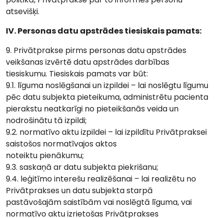
atsevišķi.
IV. Personas datu apstrādes tiesiskais pamats:
9. Privātprakse pirms personas datu apstrādes
veikšanas izvērtē datu apstrādes darbības
tiesiskumu. Tiesiskais pamats var būt:
9.1. līguma noslēgšanai un izpildei – lai noslēgtu līgumu
pēc datu subjekta pieteikuma, administrētu pacienta
pierakstu neatkarīgi no pieteikšanās veida un
nodrošinātu tā izpildi;
9.2. normatīvo aktu izpildei – lai izpildītu Privātpraksei
saistošos normatīvajos aktos
noteiktu pienākumu;
9.3. saskaņā ar datu subjekta piekrišanu;
9.4. leģitīmo interešu realizēšanai – lai realizētu no
Privātprakses un datu subjekta starpā
pastāvošajām saistībām vai noslēgtā līguma, vai
normatīvo aktu izrietošas Privātprakses