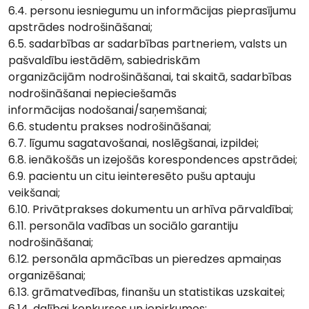
6.4. personu iesniegumu un informācijas pieprasījumu
apstrādes nodrošināšanai;
6.5. sadarbības ar sadarbības partneriem, valsts un
pašvaldību iestādēm, sabiedriskām
organizācijām nodrošināšanai, tai skaitā, sadarbības
nodrošināšanai nepieciešamās
informācijas nodošanai/saņemšanai;
6.6. studentu prakses nodrošināšanai;
6.7. līgumu sagatavošanai, noslēgšanai, izpildei;
6.8. ienākošās un izejošās korespondences apstrādei;
6.9. pacientu un citu ieinteresēto pušu aptauju
veikšanai;
6.10. Privātprakses dokumentu un arhīva pārvaldībai;
6.11. personāla vadības un sociālo garantiju
nodrošināšanai;
6.12. personāla apmācības un pieredzes apmaiņas
organizēšanai;
6.13. grāmatvedības, finanšu un statistikas uzskaitei;
6.14. dalībai konkursos un iepirkumos;