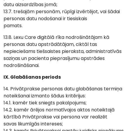
datu aizsardzības jomā;
13.7. trešajām personām, rūpīgi izvērtējot, vai šādai
personas datu nodošanai ir tiesiskais
pamats.
13.8. Lexu Care digitālā rīka nodrošinātājam kā
personas datu apstrādātājam, ciktāl tas
nepieciešams tiešsaistes pieraksta, administratīvās
saziņas un pacienta pieprasījumu apstrādes
nodrošināšanai.
IX. Glabāšanas periods
14. Privātprakse personas datu glabāšanas termiņa
noteikšanai izmanto šādus kritērijus:
14.1. kamēr tiek sniegts pakalpojums;
14.2. kamēr ārējos normatīvajos aktos noteiktajā
kārtībā Privātprakse vai persona var realizēt
savas likumīgās intereses;
14.3. kamēr Privātpraksei pastāv juridisks pienākums