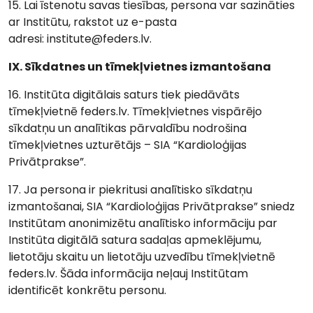
15. Lai īstenotu savas tiesības, persona var sazināties
ar Institūtu, rakstot uz e-pasta
adresi: institute@feders.lv.
IX. Sīkdatnes un tīmekļvietnes izmantošana
16. Institūta digitālais saturs tiek piedāvāts
tīmekļvietnē feders.lv. Tīmekļvietnes vispārējo
sīkdatņu un analītikas pārvaldību nodrošina
tīmekļvietnes uzturētājs – SIA “Kardioloģijas
Privātprakse”.
17. Ja persona ir piekritusi analītisko sīkdatņu
izmantošanai, SIA “Kardioloģijas Privātprakse” sniedz
Institūtam anonimizētu analītisko informāciju par
Institūta digitālā satura sadaļas apmeklējumu,
lietotāju skaitu un lietotāju uzvedību tīmekļvietnē
feders.lv. Šāda informācija neļauj Institūtam
identificēt konkrētu personu.