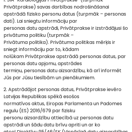
Privātprakse) savas darbības nodrošināšanai
apstrādā fizisko personu datus (turpmāk – personas
dati). Lai sniegtu informāciju par
personas datu apstrādi, Privātprakse ir izstrādājusi šo
privātuma politiku (turpmāk –
Privātuma politika). Privātuma politikas mērķis ir
sniegt informāciju par to, kādam
nolūkam Privātprakse apstrādā personas datus, par
personas datu apjomu, apstrādes
termiņu, personas datu aizsardzību, kā arī informēt
Jūs par Jūsu tiesībām un pienākumiem.
2. Apstrādājot personas datus, Privātprakse ievēro
Latvijas Republikas spēkā esošos
normatīvos aktus, Eiropas Parlamenta un Padomes
regulu (ES) 2016/679 par fizisku
personu aizsardzību attiecībā uz personas datu
apstrādi un šādu datu brīvu apriti un ar ko
atceļ Direktīvu 95/46/EK (Vispārīgā datu aizsardzības