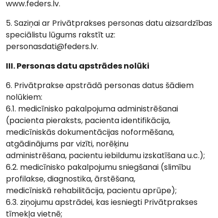
www.feders.lv.
5. Saziņai ar Privātprakses personas datu aizsardzības
speciālistu lūgums rakstīt uz:
personasdati@feders.lv.
III. Personas datu apstrādes nolūki
6. Privātprakse apstrādā personas datus šādiem
nolūkiem:
6.1. medicīnisko pakalpojuma administrēšanai
(pacienta pieraksts, pacienta identifikācija,
medicīniskās dokumentācijas noformēšana,
atgādinājums par vizīti, norēķinu
administrēšana, pacientu iebildumu izskatīšana u.c.);
6.2. medicīnisko pakalpojumu sniegšanai (slimību
profilakse, diagnostika, ārstēšana,
medicīniskā rehabilitācija, pacientu aprūpe);
6.3. ziņojumu apstrādei, kas iesniegti Privātprakses
tīmekļa vietnē;