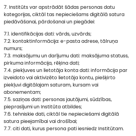
7. Institūts var apstrādāt šādas personas datu
kategorijas, ciktāl tas nepieciešams digitālā satura
piedāvāšanai, pārdošanai un piegādei:
7.1. identifikācijas dati: vārds, uzvārds;
7.2. kontaktinformācija: e-pasta adrese, tālruņa
numurs;
7.3. maksājumu un darījumu dati: maksājuma statuss,
pirkuma informācija, rēķina dati;
7.4. piekļuves un lietotāja konta dati: informācija par
izveidoto vai aktivizēto lietotāja kontu, piešķirto
piekļuvi digitālajam saturam, kursam vai
abonementam;
7.5. saziņas dati: personas jautājumi, sūdzības,
pieprasījumi un Institūta atbildes;
7.6. tehniskie dati, ciktāl tie nepieciešami digitālā
satura pieejamībai vai drošībai;
7.7. citi dati, kurus persona pati iesniedz Institūtam.