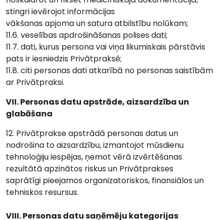
stingri ievērojot informācijas
vākšanas apjoma un satura atbilstību nolūkam;
11.6. veselības apdrošināšanas polises dati;
11.7. dati, kurus persona vai viņa likumiskais pārstāvis
pats ir iesniedzis Privātpraksē;
11.8. citi personas dati atkarībā no personas saistībām
ar Privātpraksi.
VII. Personas datu apstrāde, aizsardzība un
glabāšana
12. Privātprakse apstrādā personas datus un
nodrošina to aizsardzību, izmantojot mūsdienu
tehnoloģiju iespējas, ņemot vērā izvērtēšanas
rezultātā apzinātos riskus un Privātprakses
saprātīgi pieejamos organizatoriskos, finansiālos un
tehniskos resursus.
VIII. Personas datu saņēmēju kategorijas