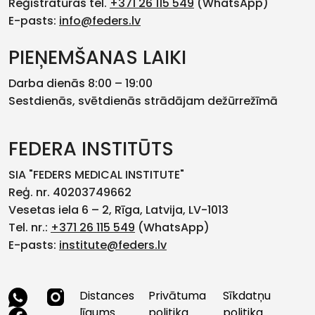
Reģistratūras tel.
+371 26 115 549
(WhatsApp)
E-pasts:
info@feders.lv
PIEŅEMŠANAS LAIKI
Darba dienās 8:00 – 19:00
Sestdienās, svētdienās strādājam dežūrrežīmā
FEDERA INSTITŪTS
SIA "FEDERS MEDICAL INSTITUTE"
Reģ. nr. 40203749662
Vesetas iela 6 – 2, Rīga, Latvija, LV-1013
Tel. nr.:
+371 26 115 549
(WhatsApp)
E-pasts:
institute@feders.lv
Distances
Privātuma
Sīkdatņu
līgums
politika
politika