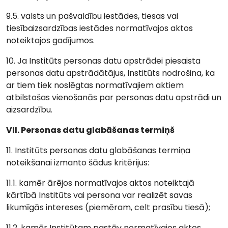
9.5. valsts un pašvaldību iestādes, tiesas vai
tiesībaizsardzības iestādes normatīvajos aktos
noteiktajos gadījumos.
10. Ja Institūts personas datu apstrādei piesaista
personas datu apstrādātājus, Institūts nodrošina, ka
ar tiem tiek noslēgtas normatīvajiem aktiem
atbilstošas vienošanās par personas datu apstrādi un
aizsardzību.
VII. Personas datu glabāšanas termiņš
11. Institūts personas datu glabāšanas termiņa
noteikšanai izmanto šādus kritērijus:
11.1. kamēr ārējos normatīvajos aktos noteiktajā
kārtībā Institūts vai persona var realizēt savas
likumīgās intereses (piemēram, celt prasību tiesā);
11.2. kamēr Institūtam pastāv normatīvajos aktos