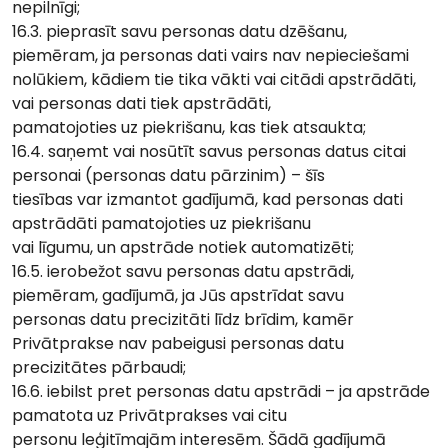
nepilnīgi;
16.3. pieprasīt savu personas datu dzēšanu,
piemēram, ja personas dati vairs nav nepieciešami
nolūkiem, kādiem tie tika vākti vai citādi apstrādāti,
vai personas dati tiek apstrādāti,
pamatojoties uz piekrišanu, kas tiek atsaukta;
16.4. saņemt vai nosūtīt savus personas datus citai
personai (personas datu pārzinim) – šīs
tiesības var izmantot gadījumā, kad personas dati
apstrādāti pamatojoties uz piekrišanu
vai līgumu, un apstrāde notiek automatizēti;
16.5. ierobežot savu personas datu apstrādi,
piemēram, gadījumā, ja Jūs apstrīdat savu
personas datu precizitāti līdz brīdim, kamēr
Privātprakse nav pabeigusi personas datu
precizitātes pārbaudi;
16.6. iebilst pret personas datu apstrādi – ja apstrāde
pamatota uz Privātprakses vai citu
personu leģitīmajām interesēm. Šādā gadījumā