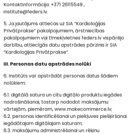
Kontaktinformācija: +371 26115549 ,
institute@feders.lv.
5. Ja jautājums attiecas uz SIA “Kardioloģijas
Privātprakse” pakalpojumiem, ārstniecības
pakalpojumiem vai tīmekļvietnes feders.lv vispārējo
darbību, attiecīgās datu apstrādes pārzinis ir SIA
“Kardioloģijas Privātprakse”.
III. Personas datu apstrādes nolūki
6. Institūts var apstrādāt personas datus šādiem
nolūkiem:
6.1. digitālā satura un citu digitālo produktu iegādes
nodrošināšanai, tostarp nododot maksājumu
vārtejām, piemēram, www.makecommerce.lv;
6.2. personas identificēšanai un piekļuves piešķiršanai
iegādātajam digitālajam saturam;
6.3. maksājumu administrēšanai un rēķinu