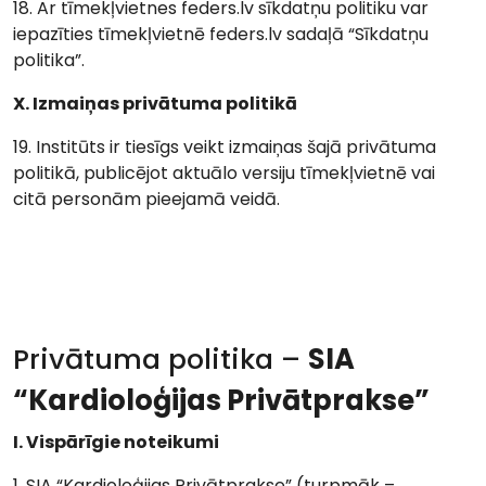
18. Ar tīmekļvietnes feders.lv sīkdatņu politiku var
iepazīties tīmekļvietnē feders.lv sadaļā “Sīkdatņu
politika”.
X. Izmaiņas privātuma politikā
19. Institūts ir tiesīgs veikt izmaiņas šajā privātuma
politikā, publicējot aktuālo versiju tīmekļvietnē vai
citā personām pieejamā veidā.
Privātuma politika –
SIA
“Kardioloģijas Privātprakse”
I. Vispārīgie noteikumi
1. SIA “Kardioloģijas Privātprakse” (turpmāk –