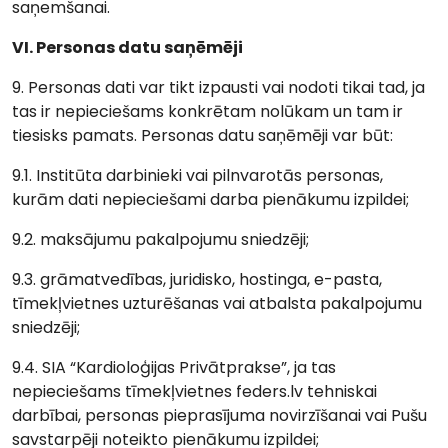
saņemšanai.
VI. Personas datu saņēmēji
9. Personas dati var tikt izpausti vai nodoti tikai tad, ja
tas ir nepieciešams konkrētam nolūkam un tam ir
tiesisks pamats. Personas datu saņēmēji var būt:
9.1. Institūta darbinieki vai pilnvarotās personas,
kurām dati nepieciešami darba pienākumu izpildei;
9.2. maksājumu pakalpojumu sniedzēji;
9.3. grāmatvedības, juridisko, hostinga, e-pasta,
tīmekļvietnes uzturēšanas vai atbalsta pakalpojumu
sniedzēji;
9.4. SIA “Kardioloģijas Privātprakse”, ja tas
nepieciešams tīmekļvietnes feders.lv tehniskai
darbībai, personas pieprasījuma novirzīšanai vai Pušu
savstarpēji noteikto pienākumu izpildei;