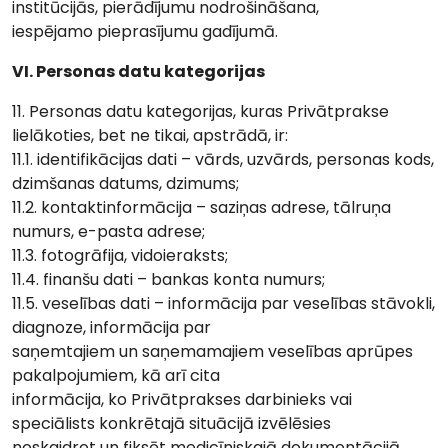
institūcijās, pierādījumu nodrošināšana,
iespējamo pieprasījumu gadījumā.
VI. Personas datu kategorijas
11. Personas datu kategorijas, kuras Privātprakse
lielākoties, bet ne tikai, apstrādā, ir:
11.1. identifikācijas dati – vārds, uzvārds, personas kods,
dzimšanas datums, dzimums;
11.2. kontaktinformācija – saziņas adrese, tālruņa
numurs, e-pasta adrese;
11.3. fotogrāfija, vidoieraksts;
11.4. finanšu dati – bankas konta numurs;
11.5. veselības dati – informācija par veselības stāvokli,
diagnoze, informācija par
saņemtajiem un saņemamajiem veselības aprūpes
pakalpojumiem, kā arī cita
informācija, ko Privātprakses darbinieks vai
speciālists konkrētajā situācijā izvēlēsies
noskaidrot un fiksēt medicīniskajā dokumentācijā,