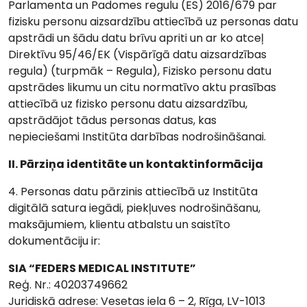
Parlamenta un Padomes regulu (ES) 2016/679 par
fizisku personu aizsardzību attiecībā uz personas datu
apstrādi un šādu datu brīvu apriti un ar ko atceļ
Direktīvu 95/46/EK (Vispārīgā datu aizsardzības
regula) (turpmāk – Regula), Fizisko personu datu
apstrādes likumu un citu normatīvo aktu prasības
attiecībā uz fizisko personu datu aizsardzību,
apstrādājot tādus personas datus, kas
nepieciešami Institūta darbības nodrošināšanai.
II. Pārziņa identitāte un kontaktinformācija
4. Personas datu pārzinis attiecībā uz Institūta
digitālā satura iegādi, piekļuves nodrošināšanu,
maksājumiem, klientu atbalstu un saistīto
dokumentāciju ir:
SIA “FEDERS MEDICAL INSTITUTE”
Reģ. Nr.: 40203749662
Juridiskā adrese: Vesetas iela 6 – 2, Rīga, LV-1013