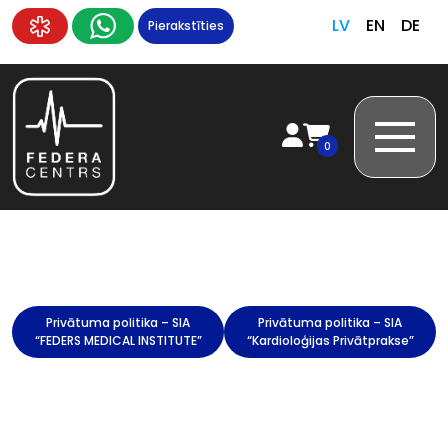
LV
EN
DE
Pierakstīties
0
Privātuma politika – SIA
Privātuma politika – SIA
“FEDERS MEDICAL INSTITUTE”
“Kardioloģijas Privātprakse”