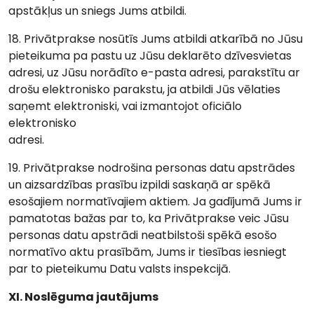
apstākļus un sniegs Jums atbildi.
18. Privātprakse nosūtīs Jums atbildi atkarībā no Jūsu
pieteikuma pa pastu uz Jūsu deklarēto dzīvesvietas
adresi, uz Jūsu norādīto e-pasta adresi, parakstītu ar
drošu elektronisko parakstu, ja atbildi Jūs vēlaties
saņemt elektroniski, vai izmantojot oficiālo
elektronisko
adresi.
19. Privātprakse nodrošina personas datu apstrādes
un aizsardzības prasību izpildi saskaņā ar spēkā
esošajiem normatīvajiem aktiem. Ja gadījumā Jums ir
pamatotas bažas par to, ka Privātprakse veic Jūsu
personas datu apstrādi neatbilstoši spēkā esošo
normatīvo aktu prasībām, Jums ir tiesības iesniegt
par to pieteikumu Datu valsts inspekcijā.
XI. Noslēguma jautājums