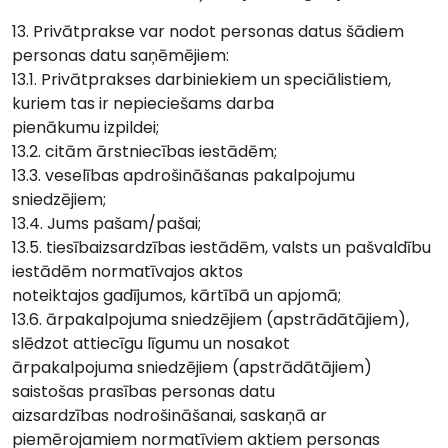
13. Privātprakse var nodot personas datus šādiem
personas datu saņēmējiem:
13.1. Privātprakses darbiniekiem un speciālistiem,
kuriem tas ir nepieciešams darba
pienākumu izpildei;
13.2. citām ārstniecības iestādēm;
13.3. veselības apdrošināšanas pakalpojumu
sniedzējiem;
13.4. Jums pašam/pašai;
13.5. tiesībaizsardzības iestādēm, valsts un pašvaldību
iestādēm normatīvajos aktos
noteiktajos gadījumos, kārtībā un apjomā;
13.6. ārpakalpojuma sniedzējiem (apstrādātājiem),
slēdzot attiecīgu līgumu un nosakot
ārpakalpojuma sniedzējiem (apstrādātājiem)
saistošas prasības personas datu
aizsardzības nodrošināšanai, saskaņā ar
piemērojamiem normatīviem aktiem personas