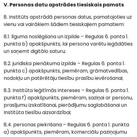
V. Personas datu apstrādes tiesiskais pamats
8. Institūts apstrādā personas datus, pamatojoties uz
vienu vai vairākiem šādiem tiesiskajiem pamatiem:
8.1. līguma noslēgšana un izpilde – Regulas 6. panta 1.
punkta b) apakšpunkts, lai persona varētu iegādāties
un saņemt digitālo saturu;
8.2. juridiska pienākuma izpilde – Regulas 6. panta 1.
punkta c) apakšpunkts, piemēram, grāmatvedības,
nodokļu un patērētāju tiesību prasību ievērošanai;
8.3. Institūta leģitīmās intereses – Regulas 6. panta 1.
punkta f) apakšpunkts, piemēram, saziņai ar personu,
prasījumu izskatīšanai, pierādījumu saglabāšanai un
Institūta tiesību aizsardzībai;
8.4. personas piekrišana – Regulas 6. panta 1. punkta
a) apakšpunkts, piemēram, komerciālu paziņojumu