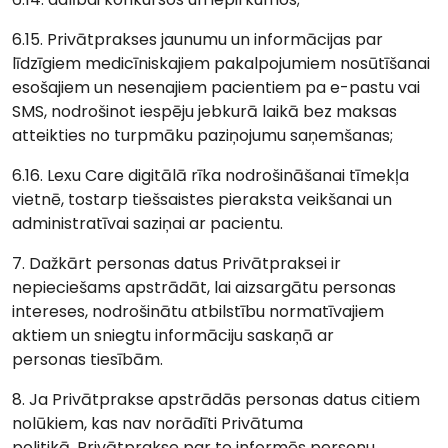
6.15. Privātprakses jaunumu un informācijas par
līdzīgiem medicīniskajiem pakalpojumiem nosūtīšanai
esošajiem un nesenajiem pacientiem pa e-pastu vai
SMS, nodrošinot iespēju jebkurā laikā bez maksas
atteikties no turpmāku paziņojumu saņemšanas;
6.16. Lexu Care digitālā rīka nodrošināšanai tīmekļa
vietnē, tostarp tiešsaistes pieraksta veikšanai un
administratīvai saziņai ar pacientu.
7. Dažkārt personas datus Privātpraksei ir
nepieciešams apstrādāt, lai aizsargātu personas
intereses, nodrošinātu atbilstību normatīvajiem
aktiem un sniegtu informāciju saskaņā ar
personas tiesībām.
8. Ja Privātprakse apstrādās personas datus citiem
nolūkiem, kas nav norādīti Privātuma
politikā, Privātprakse par to informēs personu