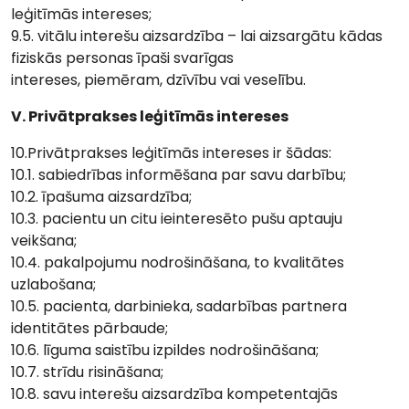
leģitīmās intereses;
9.5. vitālu interešu aizsardzība – lai aizsargātu kādas
fiziskās personas īpaši svarīgas
intereses, piemēram, dzīvību vai veselību.
V. Privātprakses leģitīmās intereses
10.Privātprakses leģitīmās intereses ir šādas:
10.1. sabiedrības informēšana par savu darbību;
10.2. īpašuma aizsardzība;
10.3. pacientu un citu ieinteresēto pušu aptauju
veikšana;
10.4. pakalpojumu nodrošināšana, to kvalitātes
uzlabošana;
10.5. pacienta, darbinieka, sadarbības partnera
identitātes pārbaude;
10.6. līguma saistību izpildes nodrošināšana;
10.7. strīdu risināšana;
10.8. savu interešu aizsardzība kompetentajās