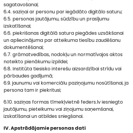
sagatavošanai;
6.4. saziņai ar personu par iegādāto digitālo saturu;
6.5. personas jautājumu, sūdzību un prasījumu
izskatīšanai;
6.6. piekrišanas digitālā satura piegādes uzsākšanai
un apliecinājuma par atteikuma tiesību zaudēšanu
dokumentēšanai;
6.7. grāmatvedības, nodokļu un normatīvajos aktos
noteikto pienākumu izpildei;
6.8. Institūta tiesisko interešu aizsardzībai strīdu vai
pārbaudes gadījumā;
6.9. jaunumu vai komerciālu paziņojumu nosūtīšanai, ja
persona tam ir piekritusi;
6.10. saziņas formas tīmekļvietnē feders.lv iesniegto
jautājumu, pieteikumu vai ziņojumu saņemšanai,
izskatīšanai un atbildes sniegšanai.
IV. Apstrādājamie personas dati