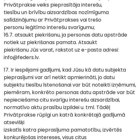
Privātprakse veiks pieprasītāja interešu,
tiesību un brīvību aizsardzības nozīmīguma
salīdzinājumu ar Privātprakses vai trešo
personu leģitīmo interešu svarīgumu;
16.7. atsaukt piekrišanu, ja personas datu apstrāde
notiek uz piekrišanas pamata. Atsaukt
piekrišanu Jūs varat, rakstot uz e-pasta adresi:
info@feders.lv.
17. Ir iespējami gadījumi, kad Jūsu kā datu subjekta
pieprasījumi var arī netikt apmierināti, jo datu
subjektu tiesību īstenošanai var būt noteikti izņēmumi,
piemēram, konkrēto personas datu apstrāde var būt
nepieciešama citu svarīgu interešu aizsardzībai,
normatīvo aktu prasību izpildei u. tml. Tādēļ
Privātprakse rūpīgi un katrā konkrētajā gadījumā
atsevišķi
izskatīs katra pieprasījuma pamatotību, izvērtēs
konkurējošas intereses, visus citus