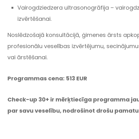
Vairogdziedzera ultrasonogrāfija – vairogd
izvērtēšanai.
Noslēdzošajā konsultācijā, ġimenes ārsts apkop
profesionālu veselības izvērtējumu, secinājumu
vai ārstēšanai.
Programmas cena: 513 EUR
Check-up 30+ ir mērķtiecīga programma jauni
par savu veselību, nodrošinot drošu pamat