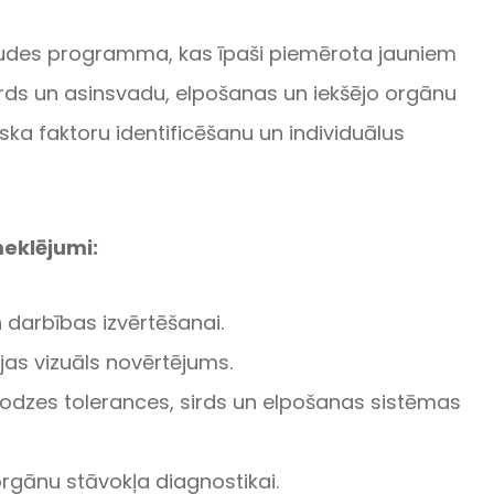
audes programma, kas īpaši piemērota jauniem
rds un asinsvadu, elpošanas un iekšējo orgānu
ska faktoru identificēšanu un individuālus
meklējumi:
 darbības izvērtēšanai.
ijas vizuāls novērtējums.
lodzes tolerances, sirds un elpošanas sistēmas
rgānu stāvokļa diagnostikai.