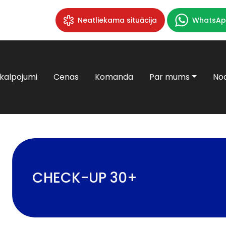
Neatliekama situācija
WhatsAp
kalpojumi
Cenas
Komanda
Par mums
Nod
CHECK-UP 30+