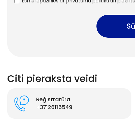
Esmu iepazinies ar privātuma politiku un piekrī
Sū
Citi pieraksta veidi
Reģistratūra
+37126115549