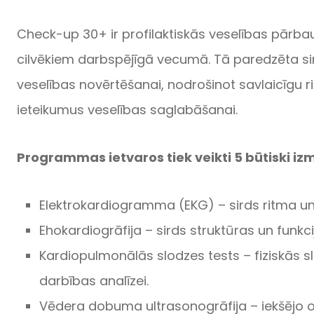
Check-up 30+ ir profilaktiskās veselības pārb
cilvēkiem darbspējīgā vecumā. Tā paredzēta si
veselības novērtēšanai, nodrošinot savlaicīgu ri
ieteikumus veselības saglabāšanai.
Programmas ietvaros tiek veikti 5 būtiski iz
Elektrokardiogramma (EKG) – sirds ritma un
Ehokardiogrāfija – sirds struktūras un funkc
Kardiopulmonālās slodzes tests – fiziskās s
darbības analīzei.
Vēdera dobuma ultrasonogrāfija – iekšējo o