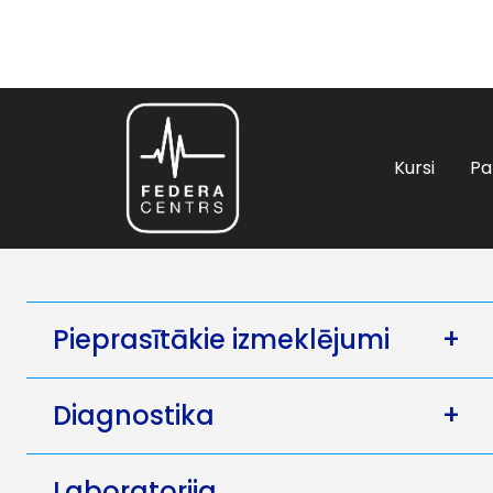
Kursi
Pa
Pieprasītākie izmeklējumi
+
Diagnostika
+
Laboratorija