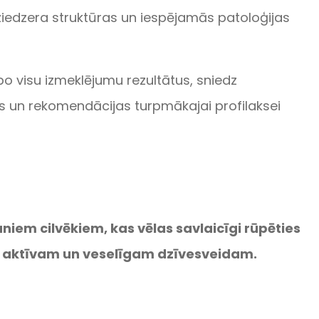
ziedzera struktūras un iespējamās patoloģijas
o visu izmeklējumu rezultātus, sniedz
s un rekomendācijas turpmākajai profilaksei
em cilvēkiem, kas vēlas savlaicīgi rūpēties
u aktīvam un veselīgam dzīvesveidam.