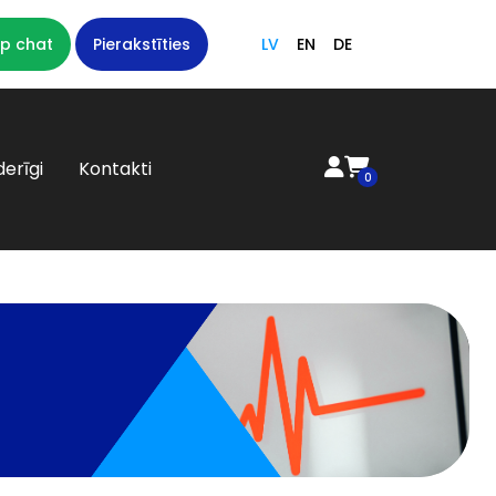
p chat
Pierakstīties
LV
EN
DE
erīgi
Kontakti
0