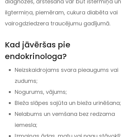
diagnozes, ārstēšana var būt īstermiņa un
ilgtermiņa, piemēram, cukura diabēta vai
vairogdziedzera traucējumu gadījumā.
Kad jāvēršas pie
endokrinologa?
Neizskaidrojams svara pieaugums vai
zudums;
Nogurums, vājums;
Bieža slāpes sajūta un bieža urinēšana;
Nelabums un vemšana bez redzama
iemesla;
Izmaiņas ādas, matu vai nagu stāvoklī;