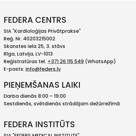
FEDERA CENTRS
SIA "Kardioloģijas Privātprakse"
Reģ. Nr. 40203215002
Skanstes iela 25, 3. stāvs
Rīga, Latvija, LV-1013
Reģistratūras tel.
+371 26 115 549
(WhatsApp)
E-pasts:
info@feders.lv
PIEŅEMŠANAS LAIKI
Darba dienās 8:00 – 19:00
Sestdienās, svētdienās strādājam dežūrrežīmā
FEDERA INSTITŪTS
SIA "FEDERS MEDICAL INSTITUTE"