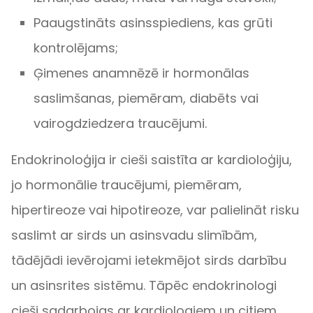
Paaugstināts asinsspiediens, kas grūti
kontrolējams;
Ģimenes anamnēzē ir hormonālas
saslimšanas, piemēram, diabēts vai
vairogdziedzera traucējumi.
Endokrinoloģija ir cieši saistīta ar kardioloģiju,
jo hormonālie traucējumi, piemēram,
hipertireoze vai hipotireoze, var palielināt risku
saslimt ar sirds un asinsvadu slimībām,
tādējādi ievērojami ietekmējot sirds darbību
un asinsrites sistēmu. Tāpēc endokrinologi
cieši sadarbojas ar kardiologiem un citiem