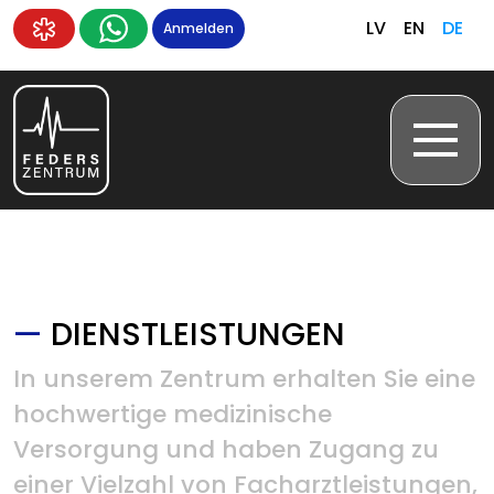
LV
EN
DE
Anmelden
—
DIENSTLEISTUNGEN
In unserem Zentrum erhalten Sie eine
hochwertige medizinische
Versorgung und haben Zugang zu
einer Vielzahl von Facharztleistungen,