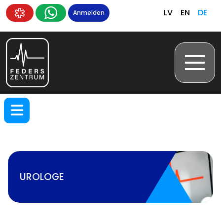
LV
EN
DE
Anmelden
UROLOGE