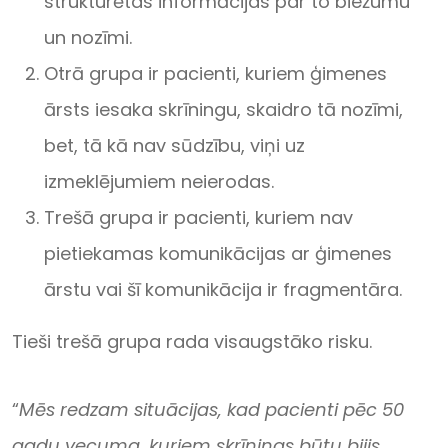
strukturētas informācijas par to biežumu
un nozīmi.
Otrā grupa ir pacienti, kuriem ģimenes
ārsts iesaka skrīningu, skaidro tā nozīmi,
bet, tā kā nav sūdzību, viņi uz
izmeklējumiem neierodas.
Trešā grupa ir pacienti, kuriem nav
pietiekamas komunikācijas ar ģimenes
ārstu vai šī komunikācija ir fragmentāra.
Tieši trešā grupa rada visaugstāko risku.
“
Mēs redzam situācijas, kad pacienti pēc 50
gadu vecuma, kuriem skrīnings būtu bijis