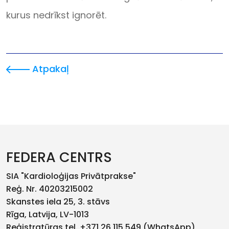
kurus nedrīkst ignorēt.
Atpakaļ
FEDERA CENTRS
SIA "Kardioloģijas Privātprakse"
Reģ. Nr. 40203215002
Skanstes iela 25, 3. stāvs
Rīga, Latvija, LV-1013
Reģistratūras tel.
+371 26 115 549
(WhatsApp)