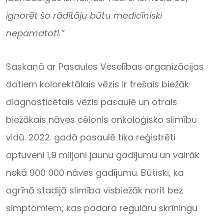
ignorēt šo rādītāju būtu medicīniski
nepamatoti.”
Saskaņā ar Pasaules Veselības organizācijas
datiem kolorektālais vēzis ir trešais biežāk
diagnosticētais vēzis pasaulē un otrais
biežākais nāves cēlonis onkoloģisko slimību
vidū. 2022. gadā pasaulē tika reģistrēti
aptuveni 1,9 miljoni jaunu gadījumu un vairāk
nekā 900 000 nāves gadījumu. Būtiski, ka
agrīnā stadijā slimība visbiežāk norit bez
simptomiem, kas padara regulāru skrīningu