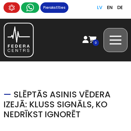
LV
EN
DE
Pierakstīties
0
—
SLĒPTĀS ASINIS VĒDERA
IZEJĀ: KLUSS SIGNĀLS, KO
NEDRĪKST IGNORĒT