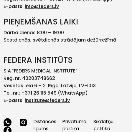
E-pasts:
info@feders.lv
PIEŅEMŠANAS LAIKI
Darba dienās 8:00 – 19:00
Sestdienās, svētdienās strādājam dežūrrežīmā
FEDERA INSTITŪTS
SIA "FEDERS MEDICAL INSTITUTE"
Reģ. nr. 40203749662
Vesetas iela 6 – 2, Rīga, Latvija, LV-1013
Tel. nr.:
+371 26 115 549
(WhatsApp)
E-pasts:
institute@feders.lv
Distances
Privātuma
Sīkdatņu
līgums
politika
politika