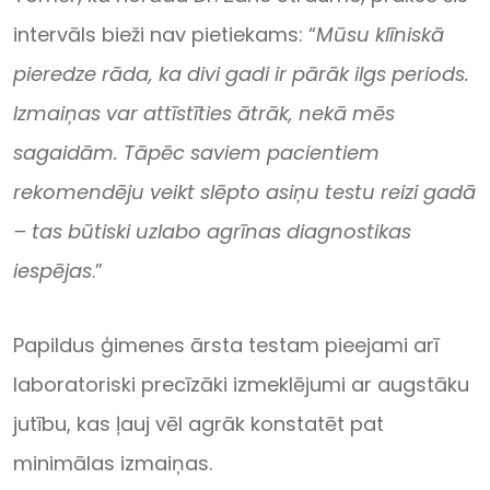
intervāls bieži nav pietiekams: “
Mūsu klīniskā
pieredze rāda, ka divi gadi ir pārāk ilgs periods.
Izmaiņas var attīstīties ātrāk, nekā mēs
sagaidām. Tāpēc saviem pacientiem
rekomendēju veikt slēpto asiņu testu reizi gadā
– tas būtiski uzlabo agrīnas diagnostikas
iespējas
.”
Papildus ģimenes ārsta testam pieejami arī
laboratoriski precīzāki izmeklējumi ar augstāku
jutību, kas ļauj vēl agrāk konstatēt pat
minimālas izmaiņas.