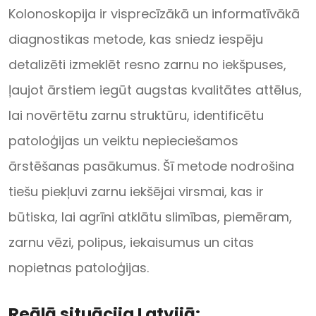
Kolonoskopija ir visprecīzākā un informatīvākā
diagnostikas metode, kas sniedz iespēju
detalizēti izmeklēt resno zarnu no iekšpuses,
ļaujot ārstiem iegūt augstas kvalitātes attēlus,
lai novērtētu zarnu struktūru, identificētu
patoloģijas un veiktu nepieciešamos
ārstēšanas pasākumus. Šī metode nodrošina
tiešu piekļuvi zarnu iekšējai virsmai, kas ir
būtiska, lai agrīni atklātu slimības, piemēram,
zarnu vēzi, polipus, iekaisumus un citas
nopietnas patoloģijas.
Reālā situācija Latvijā: