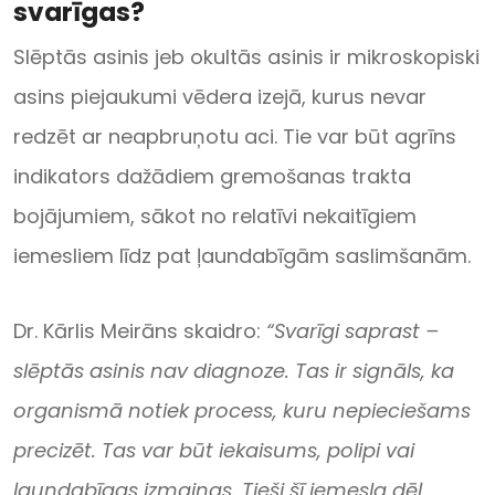
svarīgas?
Slēptās asinis jeb okultās asinis ir mikroskopiski
asins piejaukumi vēdera izejā, kurus nevar
redzēt ar neapbruņotu aci. Tie var būt agrīns
indikators dažādiem gremošanas trakta
bojājumiem, sākot no relatīvi nekaitīgiem
iemesliem līdz pat ļaundabīgām saslimšanām.
Dr. Kārlis Meirāns skaidro:
“Svarīgi saprast –
slēptās asinis nav diagnoze. Tas ir signāls, ka
organismā notiek process, kuru nepieciešams
precizēt. Tas var būt iekaisums, polipi vai
ļaundabīgas izmaiņas. Tieši šī iemesla dēļ