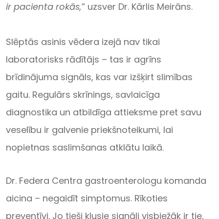
ir pacienta rokās,
” uzsver Dr. Kārlis Meirāns.
Slēptās asinis vēdera izejā nav tikai
laboratorisks rādītājs – tas ir agrīns
brīdinājuma signāls, kas var izšķirt slimības
gaitu. Regulārs skrīnings, savlaicīga
diagnostika un atbildīga attieksme pret savu
veselību ir galvenie priekšnoteikumi, lai
nopietnas saslimšanas atklātu laikā.
Dr. Federa Centra gastroenterologu komanda
aicina – negaidīt simptomus. Rīkoties
preventīvi. Jo tieši klusie signāli visbiežāk ir tie,