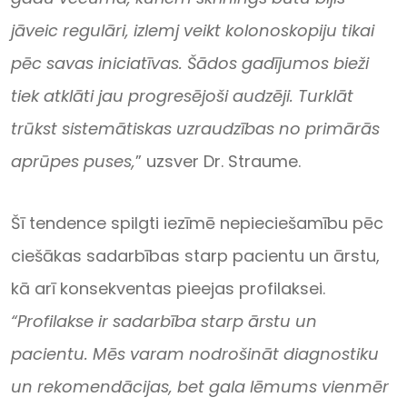
jāveic regulāri, izlemj veikt kolonoskopiju tikai
pēc savas iniciatīvas. Šādos gadījumos bieži
tiek atklāti jau progresējoši audzēji. Turklāt
trūkst sistemātiskas uzraudzības no primārās
aprūpes puses,
” uzsver Dr. Straume.
Šī tendence spilgti iezīmē nepieciešamību pēc
ciešākas sadarbības starp pacientu un ārstu,
kā arī konsekventas pieejas profilaksei.
“Profilakse ir sadarbība starp ārstu un
pacientu. Mēs varam nodrošināt diagnostiku
un rekomendācijas, bet gala lēmums vienmēr