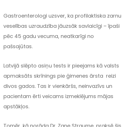
Gastroenterologi uzsver, ka profilaktiska zarnu
veselības uzraudzība jāuzsāk savlaicīgi – īpaši
pēc 45 gadu vecuma, neatkarīgi no
pašsajūtas.
Latvijā slēpto asiņu tests ir pieejams kā valsts
apmaksāts skrīnings pie ģimenes ārsta reizi
divos gados. Tas ir vienkāršs, neinvazīvs un
pacientam ērti veicams izmeklējums mājas
apstākļos.
Tomēr, kā norāda Dr. Zane Straume, praksē šis