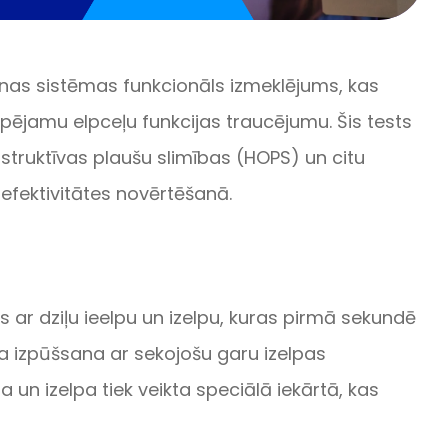
šanas sistēmas funkcionāls izmeklējums, kas
spējamu elpceļu funkcijas traucējumu. Šis tests
bstruktīvas plaušu slimības (HOPS) un citu
 efektivitātes novērtēšanā.
us ar dziļu ieelpu un izelpu, kuras pirmā sekundē
isa izpūšsana ar sekojošu garu izelpas
un izelpa tiek veikta speciālā iekārtā, kas