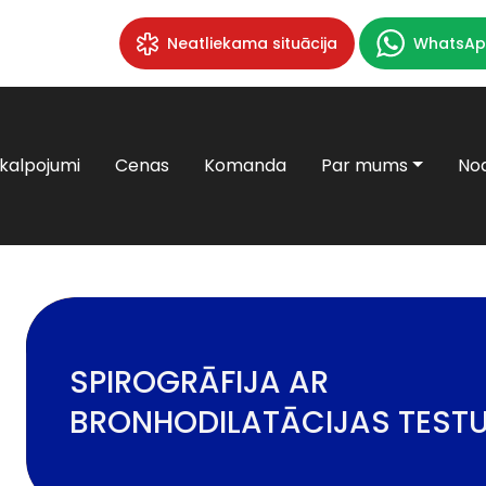
Neatliekama situācija
WhatsAp
kalpojumi
Cenas
Komanda
Par mums
Nod
SPIROGRĀFIJA AR
BRONHODILATĀCIJAS TEST