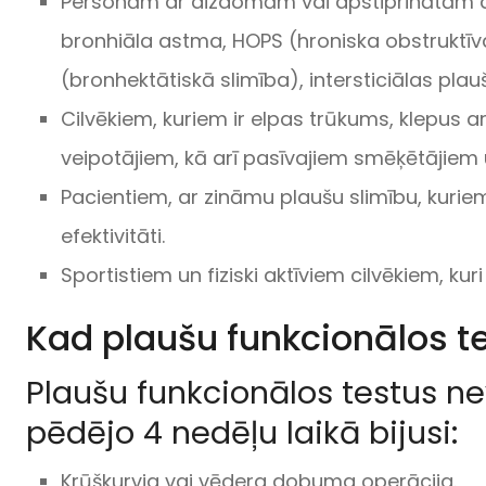
Personām ar aizdomām vai apstiprinātām 
bronhiāla astma, HOPS (hroniska obstruktīv
(bronhektātiskā slimība), intersticiālas plau
Cilvēkiem, kuriem ir elpas trūkums, klepus a
veipotājiem, kā arī pasīvajiem smēķētājiem
Pacientiem, ar zināmu plaušu slimību, kurie
efektivitāti.
Sportistiem un fiziski aktīviem cilvēkiem, ku
Kad plaušu funkcionālos t
Plaušu funkcionālos testus ne
pēdējo 4 nedēļu laikā bijusi:
Krūškurvja vai vēdera dobuma operācija.