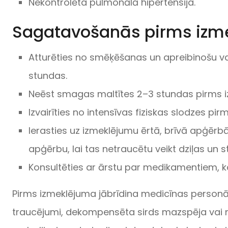
Nekontrolēta pulmonālā hipertensija.
Sagatavošanās pirms izm
Atturēties no smēķēšanas un apreibinošu vai
stundas.
Neēst smagas maltītes 2–3 stundas pirms 
Izvairīties no intensīvas fiziskas slodzes pi
Ierasties uz izmeklējumu ērtā, brīvā apģērb
apģērbu, lai tas netraucētu veikt dziļas un
Konsultēties ar ārstu par medikamentiem, ka
​​Pirms izmeklējuma jābrīdina medicīnas personāls
traucējumi, dekompensēta sirds mazspēja vai nes