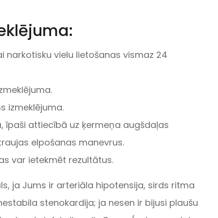
eklējuma:
 narkotisku vielu lietošanas vismaz 24
izmeklējuma.
rms izmeklējuma.
ā, īpaši attiecībā uz ķermeņa augšdaļas
 straujas elpošanas manevrus.
s var ietekmēt rezultātus.
, ja Jums ir arteriāla hipotensija, sirds ritma
tabila stenokardija; ja nesen ir bijusi plaušu