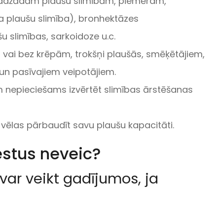
dažādām plaušu slimībām, piemēram,
a plaušu slimība), bronhektāzes
šu slimības, sarkoidoze u.c.
r vai bez krēpām, trokšņi plaušās, smēķētājiem,
 un pasīvajiem veipotājiem.
m nepieciešams izvērtēt slimības ārstēšanas
ri vēlas pārbaudīt savu plaušu kapacitāti.
estus neveic?
var veikt gadījumos, ja