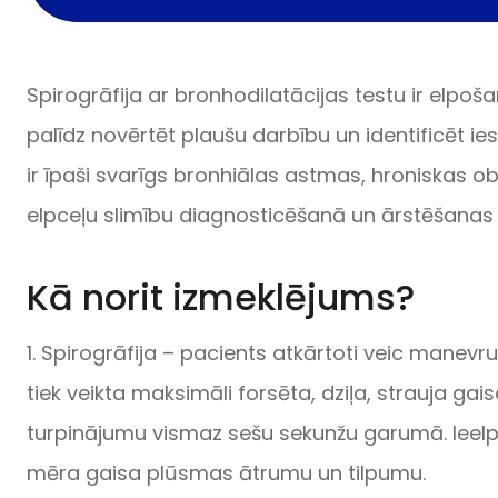
Spirogrāfija ar bronhodilatācijas testu ir elpo
palīdz novērtēt plaušu darbību un identificēt ie
ir īpaši svarīgs bronhiālas astmas, hroniskas o
elpceļu slimību diagnosticēšanā un ārstēšanas
Kā norit izmeklējums?
1. Spirogrāfija – pacients atkārtoti veic manevr
tiek veikta maksimāli forsēta, dziļa, strauja ga
turpinājumu vismaz sešu sekunžu garumā. Ieelpa 
mēra gaisa plūsmas ātrumu un tilpumu.