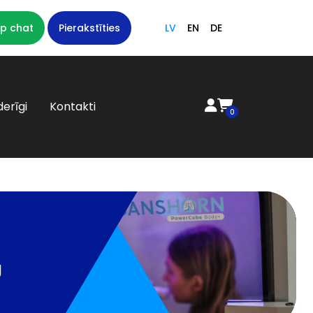
p chat
Pierakstīties
LV
EN
DE
erīgi
Kontakti
0
U