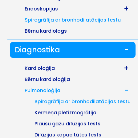
+
Endoskopijas
Spirogrāfija ar bronhodilatācijas testu
Bērnu kardiologs
Diagnostika
-
+
Kardioloģija
Bērnu kardioloģija
-
Pulmonoloģija
Spirogrāfija ar bronhodilatācijas testu
Ķermeņa pletizmogrāfija
Plaušu gāzu difūzijas tests
Difūzijas kapacitātes tests