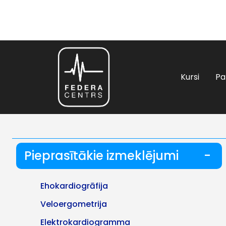
Kursi
Pa
Pieprasītākie izmeklējumi
-
Ehokardiogrāfija
Veloergometrija
Elektrokardiogramma