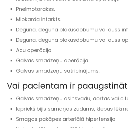
Pneimotorakss.
Miokarda infarkts.
Deguna, deguna blakusdobumu vai auss infe
Deguna, deguna blakusdobumu vai auss ope
Acu operācija.
Galvas smadzeņu operācija.
Galvas smadzeņu satricinājums.
Vai pacientam ir paaugstināts
Galvas smadzeņu asinsvadu, aortas vai cit
Iepriekš bijis samaņas zudums, klepus lēkme
Smagas pakāpes arteriālā hipertensija.