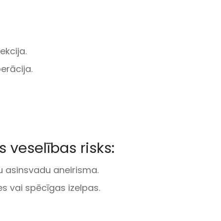
kcija.
rācija.
 veselības risks:
u asinsvadu aneirisma.
s vai spēcīgas izelpas.