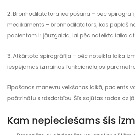
2. Bronhodilatatora ieelpošana – pēc spirogrāf
medikaments – bronhodilatators, kas paplašina
pacientam ir jāuzgaida, lai pēc noteikta laika at
3. Atkārtota spirogrāfija – pēc noteikta laika izm
iespējamas izmaiņas funkcionālajos parametr
Elpošanas manevru veikšanas laikā, pacients var
paātrinātu sirdsdarbību. Šīs sajūtas rodas dziļā
Kam nepieciešams šis iz