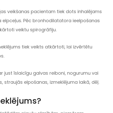
ijas veikšanas pacientam tiek dots inhalējams
 elpceļus. Pēc bronhodilatatora ieelpošanas
kārtoti veiktu spirogrāfiju.
eklējums tiek veikts atkārtoti, lai izvērtētu
os.
 just īslaicīgu galvas reiboni, nogurumu vai
s, straujās elpošanas, izmeklējuma laikā, dēļ.
meklējums?